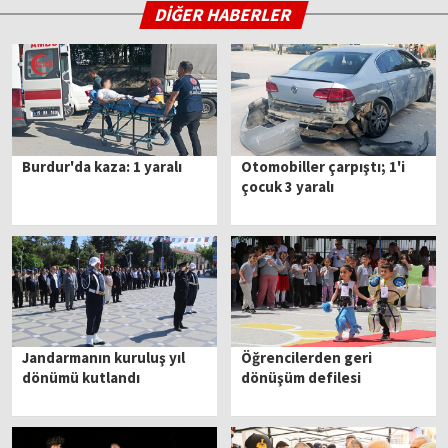
DİĞER HABERLER
Burdur'da kaza: 1 yaralı
Otomobiller çarpıştı; 1'i
çocuk 3 yaralı
Jandarmanın kuruluş yıl
Öğrencilerden geri
dönümü kutlandı
dönüşüm defilesi