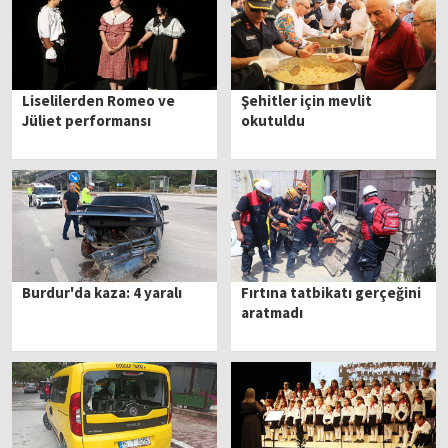
Liselilerden Romeo ve
Şehitler için mevlit
Jüliet performansı
okutuldu
Burdur'da kaza: 4 yaralı
Fırtına tatbikatı gerçeğini
aratmadı