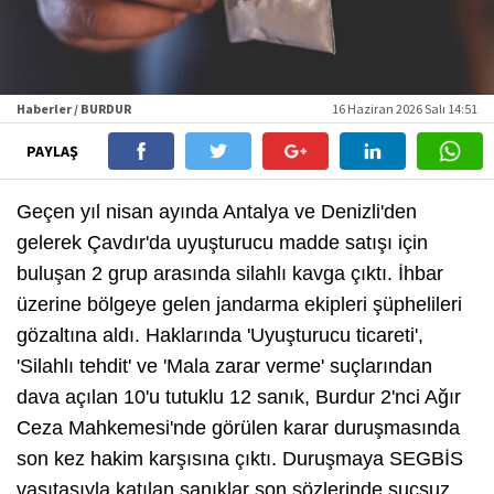
Haberler / BURDUR
16 Haziran 2026 Salı 14:51
PAYLAŞ
Geçen yıl nisan ayında Antalya ve Denizli'den
gelerek Çavdır'da uyuşturucu madde satışı için
buluşan 2 grup arasında silahlı kavga çıktı. İhbar
üzerine bölgeye gelen jandarma ekipleri şüphelileri
gözaltına aldı. Haklarında 'Uyuşturucu ticareti',
'Silahlı tehdit' ve 'Mala zarar verme' suçlarından
dava açılan 10'u tutuklu 12 sanık, Burdur 2'nci Ağır
Ceza Mahkemesi'nde görülen karar duruşmasında
son kez hakim karşısına çıktı. Duruşmaya SEGBİS
vasıtasıyla katılan sanıklar son sözlerinde suçsuz