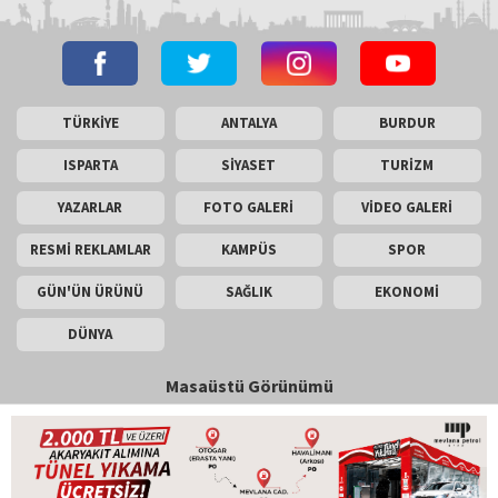
TÜRKİYE
ANTALYA
BURDUR
ISPARTA
SİYASET
TURİZM
YAZARLAR
FOTO GALERİ
VİDEO GALERİ
RESMİ REKLAMLAR
KAMPÜS
SPOR
GÜN'ÜN ÜRÜNÜ
SAĞLIK
EKONOMİ
DÜNYA
Masaüstü Görünümü
İletişim
Künye
Copyright © 2026 Gün Haber