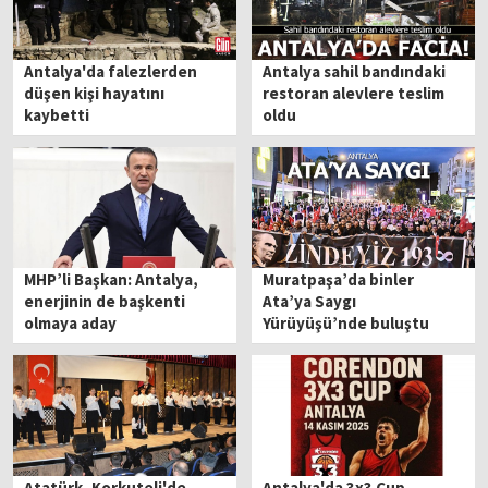
Antalya'da falezlerden
Antalya sahil bandındaki
düşen kişi hayatını
restoran alevlere teslim
kaybetti
oldu
MHP’li Başkan: Antalya,
Muratpaşa’da binler
enerjinin de başkenti
Ata’ya Saygı
olmaya aday
Yürüyüşü’nde buluştu
Atatürk, Korkuteli'de
Antalya'da 3x3 Cup