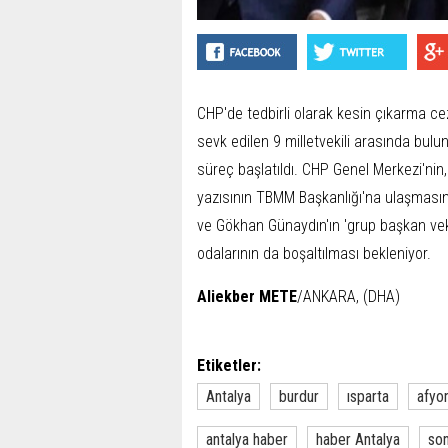
CHP'de tedbirli olarak kesin çıkarma c
sevk edilen 9 milletvekili arasında bulu
süreç başlatıldı. CHP Genel Merkezi'nin, 
yazısının TBMM Başkanlığı'na ulaşmasını
ve Gökhan Günaydın'ın 'grup başkan vekil
odalarının da boşaltılması bekleniyor.
Aliekber METE
/ANKARA, (DHA)
Etiketler:
Antalya
burdur
ısparta
afyo
antalya haber
haber Antalya
son