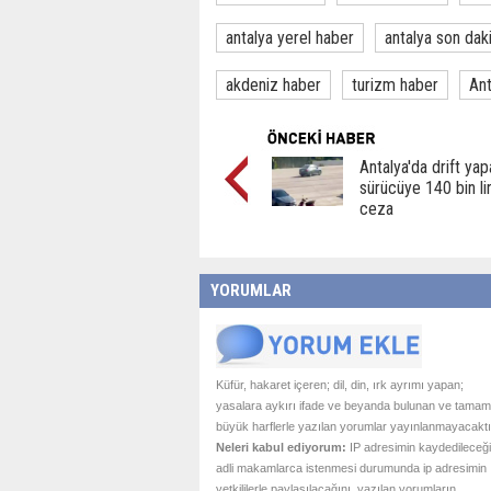
antalya yerel haber
antalya son dak
akdeniz haber
turizm haber
Ant
Antalya'da drift yap
sürücüye 140 bin li
ceza
YORUMLAR
Küfür, hakaret içeren; dil, din, ırk ayrımı yapan;
yasalara aykırı ifade ve beyanda bulunan ve tamam
büyük harflerle yazılan yorumlar yayınlanmayacaktı
Neleri kabul ediyorum:
IP adresimin kaydedileceği
adli makamlarca istenmesi durumunda ip adresimin
yetkililerle paylaşılacağını, yazılan yorumların