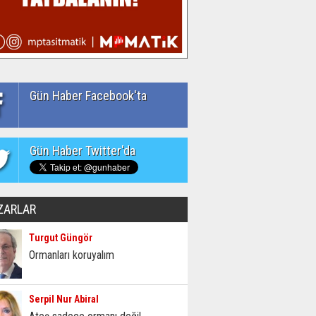
Gün Haber Facebook'ta
Gün Haber Twitter'da
ZARLAR
Turgut Güngör
Ormanları koruyalım
Serpil Nur Abiral