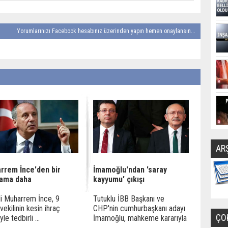
Yorumlarınızı Facebook hesabınız üzerinden yapın hemen onaylansın...
AR
rrem İnce'den bir
İmamoğlu'ndan 'saray
lama daha
kayyumu' çıkışı
i Muharrem İnce, 9
Tutuklu İBB Başkanı ve
vekilinin kesin ihraç
CHP'nin cumhurbaşkanı adayı
ÇO
yle tedbirli ...
İmamoğlu, mahkeme kararıyla
...