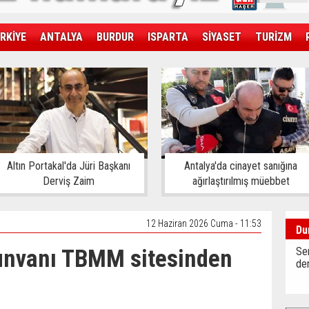
RKİYE
ANTALYA
BURDUR
ISPARTA
SİYASET
TURİZM
SAĞLIK
EKONOMİ
DÜNYA
Altın Portakal'da Jüri Başkanı
Antalya'da cinayet sanığına
Derviş Zaim
ağırlaştırılmış müebbet
12 Haziran 2026 Cuma - 11:53
Du
unvanı TBMM sitesinden
Sen
der