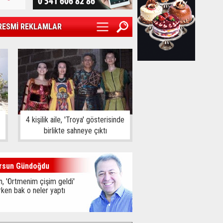
RESMİ REKLAMLAR
4 kişilik aile, 'Troya' gösterisinde
birlikte sahneye çıktı
rsun Gündoğdu
, 'Örtmenim çişim geldi'
ken bak o neler yaptı