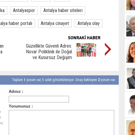
ika
Antalyaspor
Antalya haber siteleri
alya haber portalı
Antalya cinayet
Antalya olay
an
Güzellikte Güvenli Adres:
ra
Novar Poliklinik ile Doğal
ve Kusursuz Değişim
Toplam
1
yorum var,
1
adet görüntüleniyor. Onay bekleyen
2
yorum var.
ı
r.
ni,