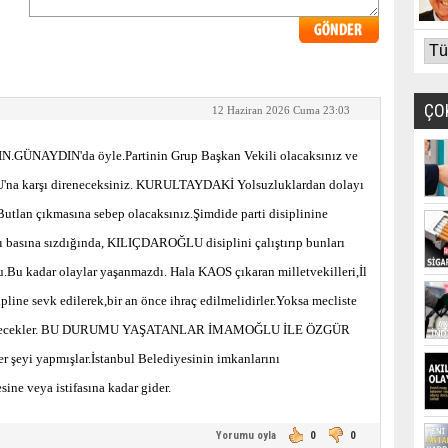
ÇO
12 Haziran 2026 Cuma 23:03
GÜNAYDIN'da öyle.Partinin Grup Başkan Vekili olacaksınız ve
'na karşı direneceksiniz. KURULTAYDAKİ Yolsuzluklardan dolayı
utlan çıkmasına sebep olacaksınız.Şimdide parti disiplinine
rı basına sızdığında, KILIÇDAROĞLU disiplini çalıştırıp bunları
du.Bu kadar olaylar yaşanmazdı. Hala KAOS çıkaran milletvekilleri,İl
ipline sevk edilerek,bir an önce ihraç edilmelidirler.Yoksa mecliste
vam edecekler. BU DURUMU YAŞATANLAR İMAMOĞLU İLE ÖZGÜR
r şeyi yapmışlar.İstanbul Belediyesinin imkanlarını
sine veya istifasına kadar gider.
Yorumu oyla
0
0