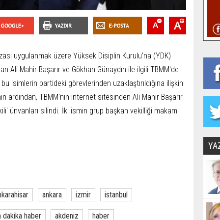
ezası uygulanmak üzere Yüksek Disiplin Kurulu'na (YDK)
nan Ali Mahir Başarır ve Gökhan Günaydın ile ilgili TBMM'de
bu isimlerin partideki görevlerinden uzaklaştırıldığına ilişkin
n ardından, TBMM'nin internet sitesinden Ali Mahir Başarır
i' ünvanları silindi. İki ismin grup başkan vekilliği makam
YA
nkarahisar
ankara
izmir
istanbul
 dakika haber
akdeniz
haber