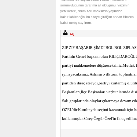
sorumluluğunun tarafıma ait olduğunu, yazımın,
yetkililerce, fikrim sorulmaksızın yayından
kaldırılabileceğini bu siteye girdiğim andan itibaren
kabul etmiş sayılırım.
taş
ZIP ZIP BAŞARIR ŞİMDİ BOL BOL ZIPLASIN.
Partinin Genel başkanı olan KILIÇDAROĞLU
partiyi mahkemelere düşüreceksiniz.Mutlak B
ıymayacaksınız. Aslınsa o ilk zum toplantıla
partiden ihraç etseydi,partiyi kurtarmış olur
Başkanları,İlçe Başkanları var,bunlarında dis
Salı gruplarında olaylar çıkarmaya de
ÖZEL'dir.Kurultayda seçimi kazanmak için he
kullanmışlar.Süreç Özgür Özel'in ihraç edilme