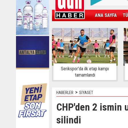
ANA SAYFA
TÜ
KAMPÜS
SPOR
GÜN'ÜN ÜRÜNÜ
Serikspor'da ilk etap kampı
tamamlandı
>
HABERLER
SİYASET
CHP'den 2 ismin 
silindi