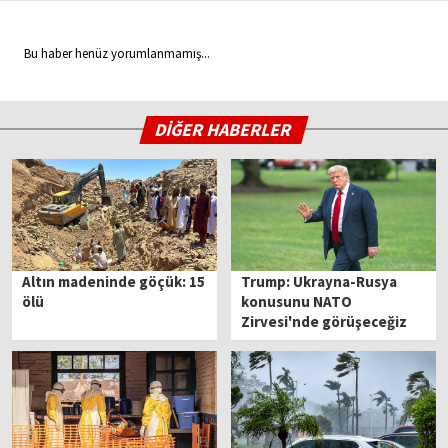
Bu haber henüz yorumlanmamış...
DİĞER HABERLER
Altın madeninde göçük: 15
Trump: Ukrayna-Rusya
ölü
konusunu NATO
Zirvesi'nde görüşeceğiz