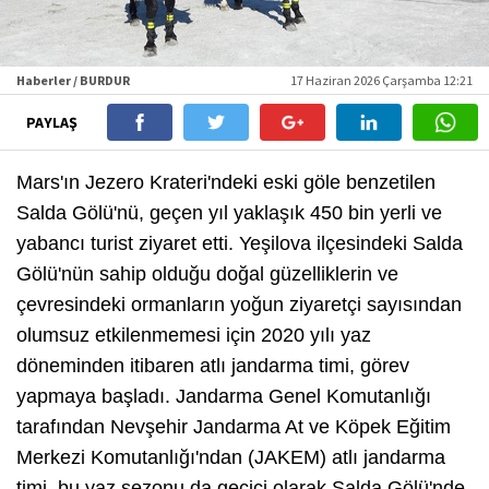
Haberler / BURDUR
17 Haziran 2026 Çarşamba 12:21
PAYLAŞ
Mars'ın Jezero Krateri'ndeki eski göle benzetilen
Salda Gölü'nü, geçen yıl yaklaşık 450 bin yerli ve
yabancı turist ziyaret etti. Yeşilova ilçesindeki Salda
Gölü'nün sahip olduğu doğal güzelliklerin ve
çevresindeki ormanların yoğun ziyaretçi sayısından
olumsuz etkilenmemesi için 2020 yılı yaz
döneminden itibaren atlı jandarma timi, görev
yapmaya başladı. Jandarma Genel Komutanlığı
tarafından Nevşehir Jandarma At ve Köpek Eğitim
Merkezi Komutanlığı'ndan (JAKEM) atlı jandarma
timi, bu yaz sezonu da geçici olarak Salda Gölü'nde