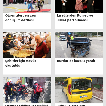
Öğrencilerden geri
Liselilerden Romeo ve
dönüşüm defilesi
Jüliet performansı
Şehitler için mevlit
Burdur'da kaza: 4 yaralı
okutuldu
Fırtına tatbikatı gerçeğini
Taksiyle çarpışan