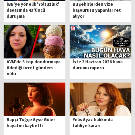
İBB'ye yönelik 'Yolsuzluk'
Bu şehirlerden vize
davasında 43’üncü
başvurusu yapanlar ret
duruşma
alıyor
AVM'de 3 top dondurmaya
İşte 2 Haziran 2026 hava
ödediği ücret gündem
durumu raporu
oldu
Rapçi Tuğçe Ayşe Güler
Yelis Ayaz hakkında
hayatını kaybetti
tahliye kararı