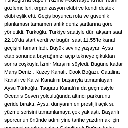
Türkoğlu'na Japon Yüzme Federasyonu'nun resmi
gözlemcileri, organizasyon ekibi ve kendi destek
ekibi eşlik etti. Geçiş boyunca rota ve güvenlik
planlaması tamamen anlık deniz şartlarına göre
yönetildi. Türkoğlu, Türkiye saatiyle dün akşam saat
22.10’da start verdi ve bugün saat 11.55’te kanal
geçişini tamamladı. Büyük sevinç yaşayan Aysu
etap sonunda bayrağımızı açıp tekneye çıktıktan
sonra coşkuyla İzmir Marşı'nı söyledi. Bugüne kadar
Manş Denizi, Kuzey Kanalı, Cook Boğazı, Catalina
Kanalı ve Kaiwi Kanalı'nı başarıyla tamamlayan
Aysu Türkoğlu, Tsugaru Kanalı'nı da geçmesiyle
Ocean's Seven yolculuğunda altıncı parkurunu
geride bıraktı. Aysu, dünyanın en prestijli açık su
yüzme serisini tamamlamaya çok yaklaştı. Başarılı
sporcunun önünde adını yine tarihe yazdırmak için