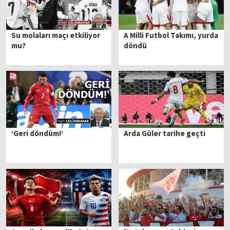
Su molaları maçı etkiliyor
A Milli Futbol Takımı, yurda
mu?
döndü
‘Geri döndüm!‘
Arda Güler tarihe geçti