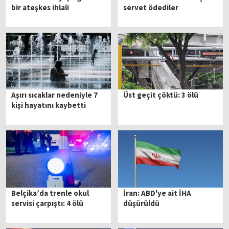
bir ateşkes ihlali
servet ödediler
Aşırı sıcaklar nedeniyle 7
Üst geçit çöktü: 3 ölü
kişi hayatını kaybetti
Belçika’da trenle okul
İran: ABD'ye ait İHA
servisi çarpıştı: 4 ölü
düşürüldü