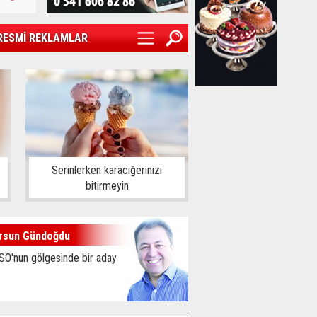
RESMİ REKLAMLAR
Serinlerken karaciğerinizi
bitirmeyin
rsun Gündoğdu
SO'nun gölgesinde bir aday