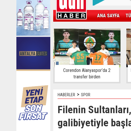
ANA SAYFA
TÜ
KAMPÜS
SPOR
GÜN'ÜN ÜRÜNÜ
Corendon Alanyaspor’da 2
transfer birden
>
HABERLER
SPOR
Filenin Sultanlar
galibiyetiyle başl