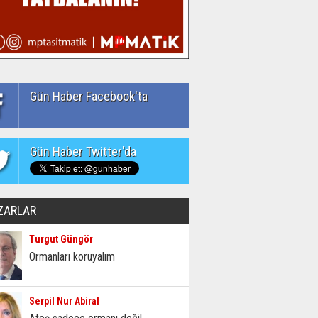
Gün Haber Facebook'ta
Gün Haber Twitter'da
ZARLAR
Turgut Güngör
Ormanları koruyalım
Serpil Nur Abiral