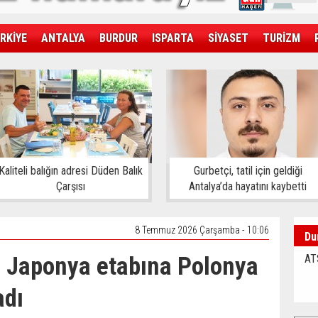
RKİYE
ANTALYA
BURDUR
ISPARTA
SİYASET
TURİZM
SAĞLIK
EKONOMİ
DÜNYA
Kaliteli balığın adresi Düden Balık
Gurbetçi, tatil için geldiği
Çarşısı
Antalya’da hayatını kaybetti
8 Temmuz 2026 Çarşamba - 10:06
Du
ı, Japonya etabına Polonya
AT
adı