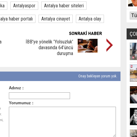
ika
Antalyaspor
Antalya haber siteleri
alya haber portalı
Antalya cinayet
Antalya olay
ÇO
a
İBB'ye yönelik 'Yolsuzluk'
davasında 64’üncü
duruşma
Onay bekleyen yorum yok.
ı
r.
ni,