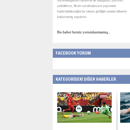
sorumluluğunun tarafıma ait olduğunu, yazımın,
yetkililerce, fikrim sorulmaksızın yayından
kaldırılabileceğini bu siteye girdiğim andan itibaren
kabul etmiş sayılırım.
Bu haber henüz yorumlanmamış...
FACEBOOK YORUM
KATEGORİDEKİ DİĞER HABERLER