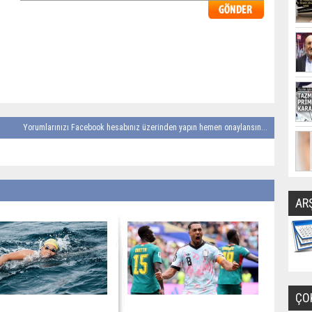
Yorumlarınızı Facebook hesabınız üzerinden yapın hemen onaylansın...
AR
ÇO