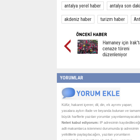
antalya yerel haber
antalya son dak
akdeniz haber
turizm haber
Ant
Hamaney için Irak't
cenaze töreni
düzenleniyor
YORUMLAR
Küfür, hakaret içeren; dil, din, ırk ayrımı yapan;
yasalara aykırı ifade ve beyanda bulunan ve tamam
büyük harflerle yazılan yorumlar yayınlanmayacaktı
Neleri kabul ediyorum:
IP adresimin kaydedileceği
adli makamlarca istenmesi durumunda ip adresimin
yetkililerle paylaşılacağını, yazılan yorumların