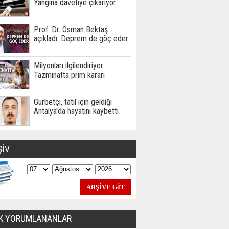
Yangına davetiye çıkarıyor
Prof. Dr. Osman Bektaş
açıkladı: Deprem de göç eder
Milyonları ilgilendiriyor:
Tazminatta prim kararı
Gurbetçi, tatil için geldiği
Antalya'da hayatını kaybetti
ŞİV
K YORUMLANANLAR