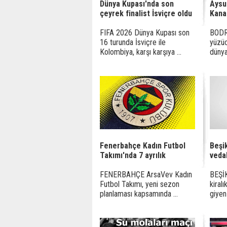
Dünya Kupası'nda son
Aysu
çeyrek finalist İsviçre oldu
Kanal
FIFA 2026 Dünya Kupası son
BODR
16 turunda İsviçre ile
yüzüc
Kolombiya, karşı karşıya ...
dünyan
Fenerbahçe Kadın Futbol
Beşik
Takımı'nda 7 ayrılık
vedal
FENERBAHÇE ArsaVev Kadın
BEŞİ
Futbol Takımı, yeni sezon
kiral
planlaması kapsamında ...
giyen 