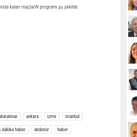
sında kalan maçlarıN programı şu şekilde:
nkarahisar
ankara
izmir
istanbul
 dakika haber
akdeniz
haber