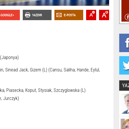
 (Japonya)
kin, Sinead Jack, Gizem (L) (Cansu, Saliha, Hande, Eylül,
YA
, Piasecka, Koput, Stysiak, Szczyglowska (L)
, Jurczyk)