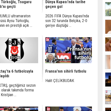
 Türkoğlu, Tsugaru
Dünya Kupası'nda tarihe
ı'nı geçti
geçen gol
UMLU ultramaraton
2026 FIFA Dünya Kupası'nda
üsü Aysu Türkoğlu,
son 32 turunda Belçika, 2-0
ın en prestijli açık ...
geriye düştüğü ...
taş’ta 6 futbolcuyla
Fransa'nın sihirli futbolu
aşıldı
Halit ÇELİKBUDAK
KTAŞ, geçtiğimiz sezon
ık olarak takımda forma
Kristjian ...