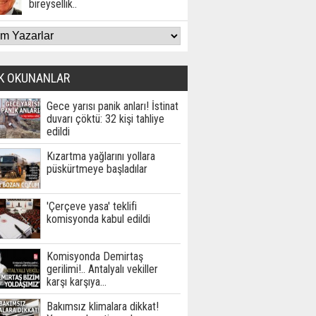
bireysellik..
K OKUNANLAR
Gece yarısı panik anları! İstinat
duvarı çöktü: 32 kişi tahliye
edildi
Kızartma yağlarını yollara
püskürtmeye başladılar
'Çerçeve yasa' teklifi
komisyonda kabul edildi
Komisyonda Demirtaş
gerilimi!.. Antalyalı vekiller
karşı karşıya…
Bakımsız klimalara dikkat!