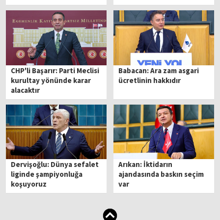
CHP'li Başarır: Parti Meclisi
Babacan: Ara zam asgari
kurultay yönünde karar
ücretlinin hakkıdır
alacaktır
Dervişoğlu: Dünya sefalet
Arıkan: İktidarın
liginde şampiyonluğa
ajandasında baskın seçim
koşuyoruz
var