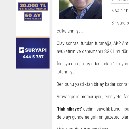
Kısa bir 
Bir süre 
çalkalanmıştı…
Olay sonrası tutulan tutanağa, AKP Anta
avukatının ve danışmanın SGK il müdür y
İddiaya göre, bir iş adamından 1 milyon 
istenmişti.
Ben bunu yazdıktan bir ay kadar sonra 
Arayan polis memuruydu, emniyete ifa
‘Hah nihayet’
dedim, savcılık bunu ihbar 
de olayı gündeme getiren gazeteci olar