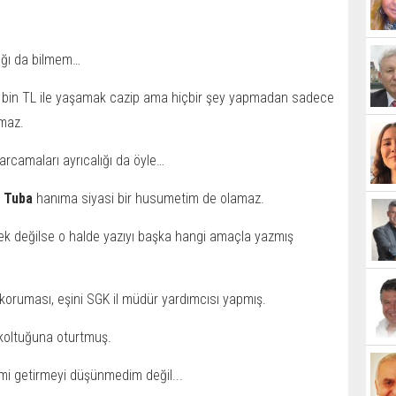
klığı da bilmem…
00 bin TL ile yaşamak cazip ama hiçbir şey yapmadan sadece
şmaz.
harcamaları ayrıcalığı da öyle…
n
Tuba
hanıma siyasi bir husumetim de olamaz.
ek değilse o halde yazıyı başka hangi amaçla yazmış
koruması, eşini SGK il müdür yardımcısı yapmış.
ı koltuğuna oturtmuş.
imi getirmeyi düşünmedim değil...