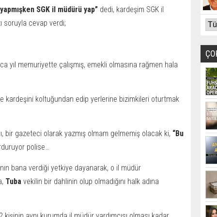
, yapmışken SGK il müdürü yap”
dedi, kardeşim SGK il
ı soruyla cevap verdi;
ÇO
ca yıl memuriyette çalışmış, emekli olmasına rağmen hala
ve kardeşini koltuğundan edip yerlerine bizimkileri oturtmak
ı, bir gazeteci olarak yazmış olmam gelmemiş olacak ki,
“Bu
rduruyor polise…
ın bana verdiği yetkiye dayanarak, o il müdür
a,
Tuba
vekilin bir dahlinin olup olmadığını halk adına
en 2 kişinin aynı kurumda il müdür yardımcısı olması kadar