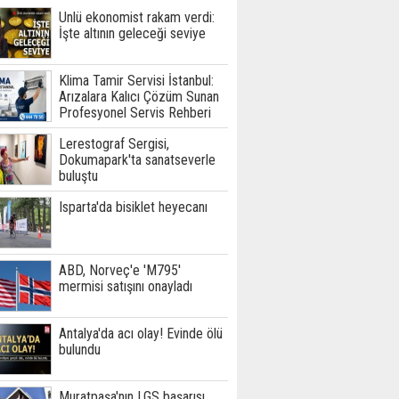
Ünlü ekonomist rakam verdi:
İşte altının geleceği seviye
Klima Tamir Servisi İstanbul:
Arızalara Kalıcı Çözüm Sunan
Profesyonel Servis Rehberi
Lerestograf Sergisi,
Dokumapark'ta sanatseverle
buluştu
Isparta'da bisiklet heyecanı
ABD, Norveç'e 'M795'
mermisi satışını onayladı
Antalya'da acı olay! Evinde ölü
bulundu
Muratpaşa'nın LGS başarısı