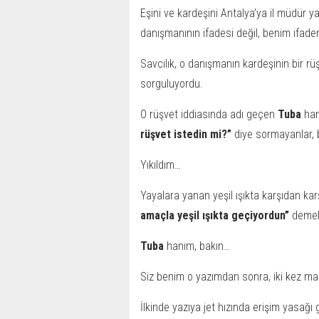
Eşini ve kardeşini Antalya’ya il müdür y
danışmanının ifadesi değil, benim ifade
Savcılık, o danışmanın kardeşinin bir rüş
sorguluyordu.
O rüşvet iddiasında adı geçen
Tuba
han
rüşvet istedin mi?”
diye sormayanlar,
Yıkıldım…
Yayalara yanan yeşil ışıkta karşıdan ka
amaçla yeşil ışıkta geçiyordun”
demek 
Tuba
hanım, bakın…
Siz benim o yazımdan sonra, iki kez 
İlkinde yazıya jet hızında erişim yasağı