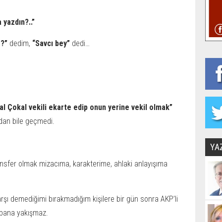
 yazdın?..”
r?”
dedim,
“Savcı bey”
dedi…
l Çokal vekili ekarte edip onun yerine vekil olmak”
dan bile geçmedi.
YA
ransfer olmak mizacıma, karakterime, ahlaki anlayışıma
arşı demediğimi bırakmadığım kişilere bir gün sonra AKP’li
k bana yakışmaz.