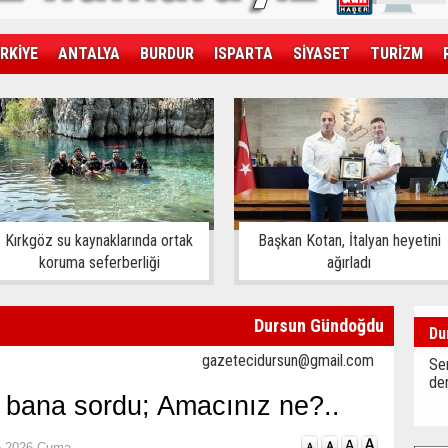
RKİYE
ANTALYA
BURDUR
ISPARTA
SİYASET
TURİZM
SAĞLIK
EKONOMİ
DÜNYA
Kırkgöz su kaynaklarında ortak
Başkan Kotan, İtalyan heyetini
koruma seferberliği
ağırladı
Dursun Gündoğdu
Du
gazetecidursun@gmail.com
Sen
der
s bana sordu; Amacınız ne?..
n 2026 Cuma