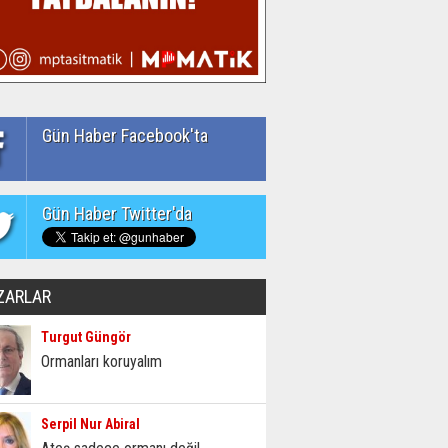
Gün Haber Facebook'ta
Gün Haber Twitter'da
ZARLAR
Turgut Güngör
Ormanları koruyalım
Serpil Nur Abiral