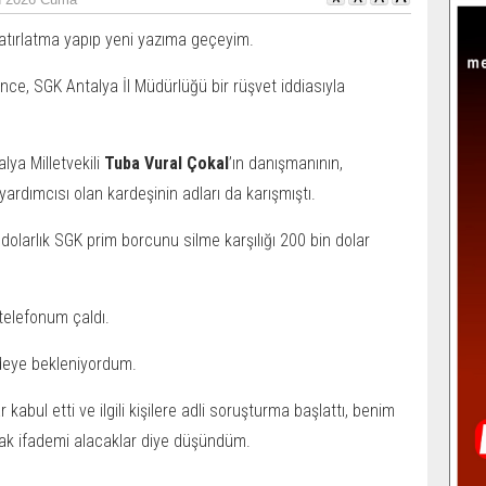
hatırlatma yapıp yeni yazıma geçeyim.
önce, SGK Antalya İl Müdürlüğü bir rüşvet iddiasıyla
lya Milletvekili
Tuba Vural Çokal
’ın danışmanının,
ardımcısı olan kardeşinin adları da karışmıştı.
dolarlık SGK prim borcunu silme karşılığı 200 bin dolar
telefonum çaldı.
deye bekleniyordum.
kabul etti ve ilgili kişilere adli soruşturma başlattı, benim
ak ifademi alacaklar diye düşündüm.