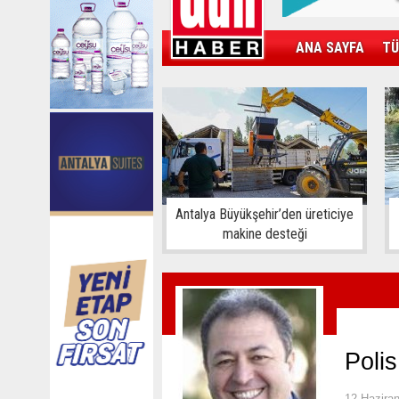
ANA SAYFA
TÜ
KAMPÜS
SPOR
GÜN'ÜN ÜRÜNÜ
Antalya Büyükşehir’den üreticiye
makine desteği
Poli
12 Hazira