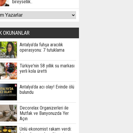
bireysellik..
K OKUNANLAR
Antalya'da fuhşa aracılık
operasyonu: 7 tutuklama
Türkiye'nin 58 yıllık su markası
yerli kola üretti
Antalya'da acı olay! Evinde ölü
bulundu
Decorelax Organizerleri ile
Mutfak ve Banyonuzda Yer
Açın
Ünlü ekonomist rakam verdi: