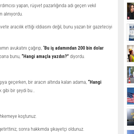
ardımcısı yapan, rüşvet pazarlığında adı geçen vekil
m alınıyordu.
vete aracılık ettiği iddiasını değil, bunu yazan bir gazeteciyi
ımın avukatını çağırıp,
‘Bu iş adamından 200 bin dolar
 bana bunu,
“Hangi amaçla yazdın?”
diyordu.
rşıya geçerken, bir aracın altında kalan adama,
“Hangi
gibi bir şeydi bu…
mahkemeye koştunuz.
 getirttiniz, sonra hakkımda şikayetçi oldunuz.