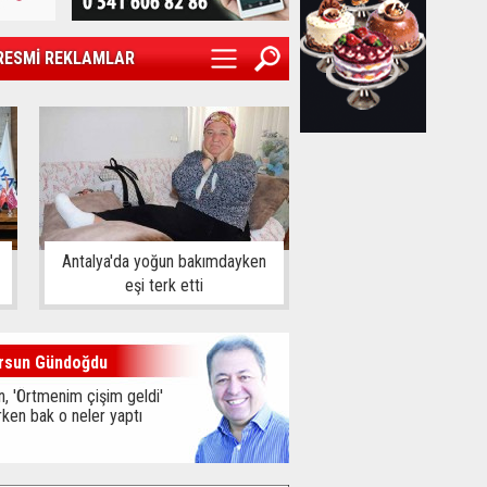
RESMİ REKLAMLAR
Antalya'da yoğun bakımdayken
eşi terk etti
rsun Gündoğdu
, 'Örtmenim çişim geldi'
ken bak o neler yaptı