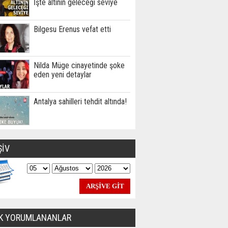
İşte altının geleceği seviye
Bilgesu Erenus vefat etti
Nilda Müge cinayetinde şoke
eden yeni detaylar
Antalya sahilleri tehdit altında!
ŞİV
K YORUMLANANLAR