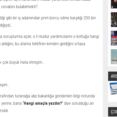
 cevabını bulabilmekti?..
ldiği gibi bir iş adamından prim borcu silme karşılığı 200 bin
diğiydi…
 soruşturma açılır, o il müdür yardımcılarını o koltuğa hangi
 aldığını, bu atama teklifinin kimden geldiğini ortaya
ok çok büyük hata etmişim…
AR
mışım…
fından tutanağa alıp bakanlığa gönderilen bilgi notunda
k yerine, bana
‘Hangi amaçla yazdın?’
diye sorulduğu an
sıldı.
ÇO