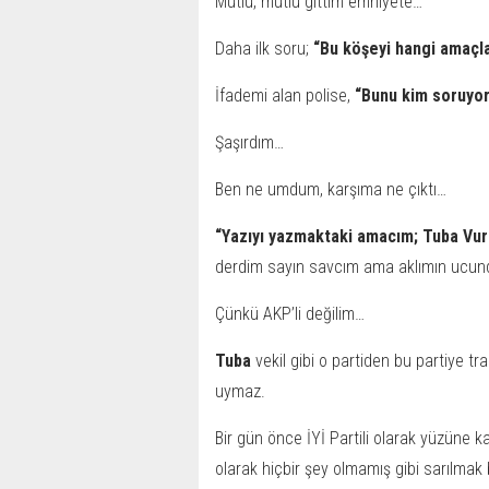
Mutlu, mutlu gittim emniyete…
Daha ilk soru;
“Bu köşeyi hangi amaçla
İfademi alan polise,
“Bunu kim soruyo
Şaşırdım…
Ben ne umdum, karşıma ne çıktı…
“Yazıyı yazmaktaki amacım; Tuba Vura
derdim sayın savcım ama aklımın ucun
Çünkü AKP’li değilim…
Tuba
vekil gibi o partiden bu partiye t
uymaz.
Bir gün önce İYİ Partili olarak yüzüne k
olarak hiçbir şey olmamış gibi sarılma