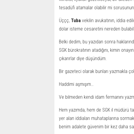
tesadüfi atamalar olabilir mi sorusunun
Üççç,
Tuba
vekilin avukatının, iddia edi
dolar isteme cesaretini nereden bulabil
Belki dedim, bu yazıdan sonra haklarında
SGK bürokratının atadığını, kimin onayını
çıkarırlar diye düşündüm.
Bir gazeteci olarak bunları yazmakla ç
Haddimi aşmışım…
Ve bilmeden kendi idam fermanını yaz
Hem yazımda, hem de SGK il müdürü tara
yer alan iddiaları muhataplarına sorma
benim adalete güvenim bir kez daha sar