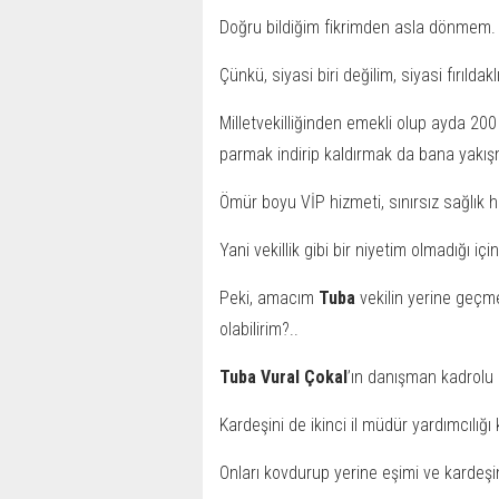
Doğru bildiğim fikrimden asla dönmem.
Çünkü, siyasi biri değilim, siyasi fırılda
Milletvekilliğinden emekli olup ayda 2
parmak indirip kaldırmak da bana yakı
Ömür boyu VİP hizmeti, sınırsız sağlık 
Yani vekillik gibi bir niyetim olmadığı içi
Peki, amacım
Tuba
vekilin yerine geçm
olabilirim?..
Tuba Vural Çokal
’ın danışman kadrolu 
Kardeşini de ikinci il müdür yardımcılığ
Onları kovdurup yerine eşimi ve kardeş