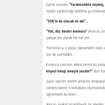
Eşime sordum,
“Yardımcılıkta neymiş
müdür yardımcılığı teklifime şu mütevaz
“SSK’m da olacak mı abi”...
“Yok, düz devlet memuru”
deyince, on
çalışan biri olarak hık mık etti.
Yani kısaca, o yazıyı, danışmanın eşini 
için de yazmadım.
Koskoca savcının aklına benim bu yazıy
köşeyi hangi amaçla yazdın?”
diye so
Sayın savcım, benim amacım; Anayasa’n
yardımcılarının o koltuklara oturmasınd
öğrenmekti bu biiirrr…
İkincisi, liyakat gözetilseydi, bir ailed