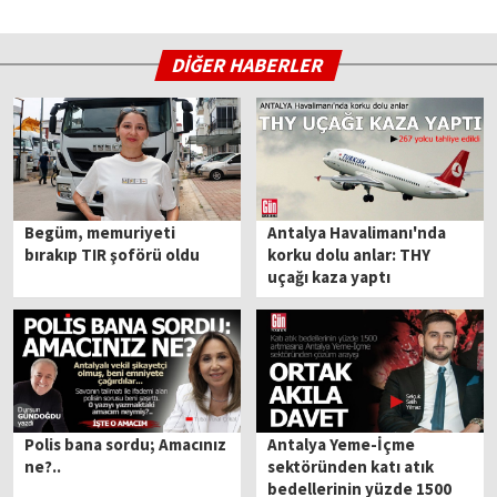
DİĞER HABERLER
Begüm, memuriyeti
Antalya Havalimanı'nda
bırakıp TIR şoförü oldu
korku dolu anlar: THY
uçağı kaza yaptı
Polis bana sordu; Amacınız
Antalya Yeme-İçme
ne?..
sektöründen katı atık
bedellerinin yüzde 1500