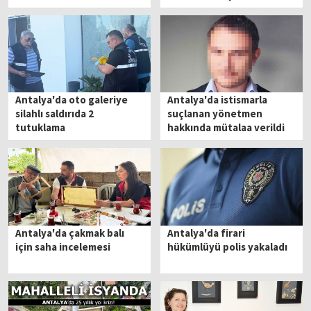
artmasına tepki var
Antalya'da oto galeriye
Antalya'da istismarla
silahlı saldırıda 2
suçlanan yönetmen
tutuklama
hakkında mütalaa verildi
Antalya'da çakmak balı
Antalya'da firari
için saha incelemesi
hükümlüyü polis yakaladı