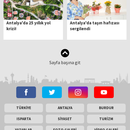
Antalya'da 25 yıllık yol
Antalya'da taşın hafızası
krizi!
sergilendi
Sayfa başına git
TÜRKİYE
ANTALYA
BURDUR
ISPARTA
SİYASET
TURİZM
YAZARLAR
FOTO GALERİ
VİDEO GALERİ